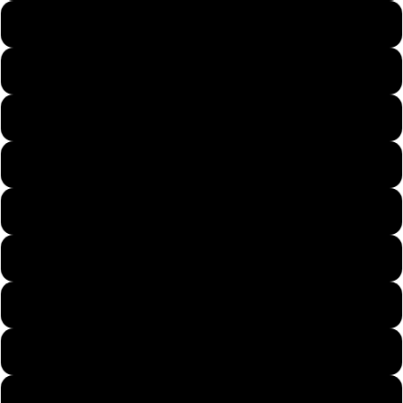
Paare
51
52
53
54
Kinder
55
56
57
58
Motive
59