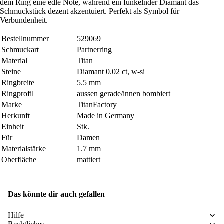
dem Ring eine edle Note, während ein funkelnder Diamant das
Schmuckstück dezent akzentuiert. Perfekt als Symbol für
Verbundenheit.
Bestellnummer
529069
Schmuckart
Partnerring
Material
Titan
Steine
Diamant 0.02 ct, w-si
Ringbreite
5.5 mm
Ringprofil
aussen gerade/innen bombiert
Marke
TitanFactory
Herkunft
Made in Germany
Einheit
Stk.
Für
Damen
Materialstärke
1.7 mm
Oberfläche
mattiert
Das könnte dir auch gefallen
Hilfe