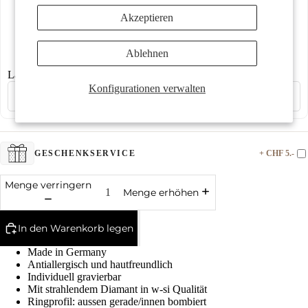
Akzeptieren
Mehr
Ablehnen
€0,00
€0,00
€0,00
€0,00
Lasergravur
Konfigurationen verwalten
+ CHF 5.-
GESCHENKSERVICE
Menge verringern
Menge erhöhen
In den Warenkorb legen
Made in Germany
Antiallergisch und hautfreundlich
Individuell gravierbar
Mit strahlendem Diamant in w-si Qualität
Ringprofil: aussen gerade/innen bombiert