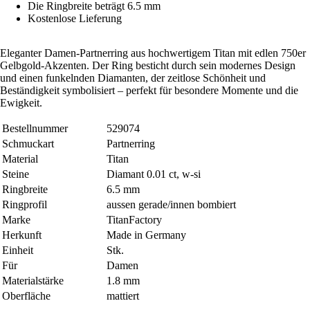
Die Ringbreite beträgt 6.5 mm
Kostenlose Lieferung
Eleganter Damen-Partnerring aus hochwertigem Titan mit edlen 750er
Gelbgold-Akzenten. Der Ring besticht durch sein modernes Design
und einen funkelnden Diamanten, der zeitlose Schönheit und
Beständigkeit symbolisiert – perfekt für besondere Momente und die
Ewigkeit.
Bestellnummer
529074
Schmuckart
Partnerring
Material
Titan
Steine
Diamant 0.01 ct, w-si
Ringbreite
6.5 mm
Ringprofil
aussen gerade/innen bombiert
Marke
TitanFactory
Herkunft
Made in Germany
Einheit
Stk.
Für
Damen
Materialstärke
1.8 mm
Oberfläche
mattiert