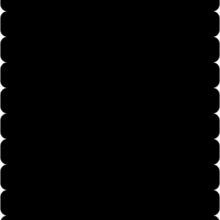
Paare
49
50
51
52
Kinder
53
54
55
Motive
56