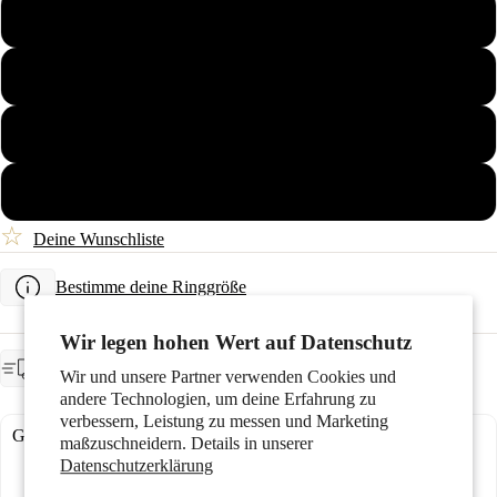
57
58
59
Geschenke
60
☆
Deine Wunschliste
Bestimme deine Ringgröße
Wir legen hohen Wert auf Datenschutz
Looks
VORAUSSICHTLICHE LIEFERUNG
wird für dich angefertigt, Lieferzeit ca. 4 Wochen
Wir und unsere Partner verwenden Cookies und
andere Technologien, um deine Erfahrung zu
verbessern, Leistung zu messen und Marketing
Gravurmöglichkeiten:
maßzuschneidern. Details in unserer
Datenschutzerklärung