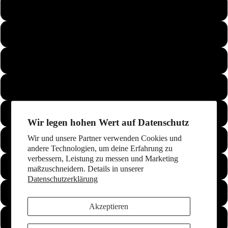
66
Mehr
67
68
69
70
Wir legen hohen Wert auf Datenschutz
Wir und unsere Partner verwenden Cookies und
71
andere Technologien, um deine Erfahrung zu
verbessern, Leistung zu messen und Marketing
72
maßzuschneidern. Details in unserer
Datenschutzerklärung
73
Akzeptieren
74