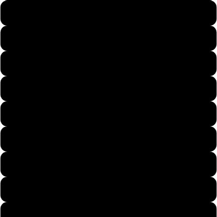
Paare
49
50
51
52
Kinder
53
54
55
56
Motive
57