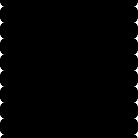
58
59
Geschenke
60
61
62
63
Looks
64
65