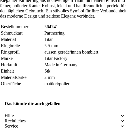
Eleganter Partnerring aus hochwertigem Titan mit mattem Finish und
feiner, polierter Kante. Robust, leicht und hautfreundlich – perfekt für
den täglichen Gebrauch. Ein stilvolles Symbol für Ihre Verbundenheit,
das moderne Design und zeitlose Eleganz verbindet.
Bestellnummer
564741
Schmuckart
Partnerring
Material
Titan
Ringbreite
5.5 mm
Ringprofil
aussen gerade/innen bombiert
Marke
TitanFactory
Herkunft
Made in Germany
Einheit
Stk.
Materialstärke
2 mm
Oberfläche
mattiert/poliert
Das könnte dir auch gefallen
Hilfe
Rechtliches
Service