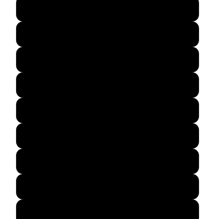
50
51
52
53
54
55
56
57
58