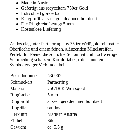
Made in Austria
Gefertigt aus recyceltem 750er Gold
Individuell gravierbar
Ringprofil: aussen gerade/innen bombiert
Die Ringbreite beträgt 5 mm
Kostenlose Lieferung
Zeitlos eleganter Partnerring aus 750er Weißgold mit matter
Oberfläche und einem feinen, glänzenden Mittelstreifen.
Perfekt für Paare, die schlichte Schönheit und hochwertige
Verarbeitung schätzen. Komfortabel, robust und ein
Symbol ewiger Verbundenheit.
Bestellnummer
530902
Schmuckart
Partnerring
Material
750/18 K Weissgold
Ringbreite
5 mm
Ringprofil
aussen gerade/innen bombiert
Ringrille
sandmatt
Herkunft
Made in Austria
Einheit
Stk.
Gewicht
ca. 5.5 g