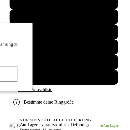
67
68
69
fahrung zu
70
71
72
☆
Deine Wunschliste
Bestimme deine Ringgröße
VORAUSSICHTLICHE LIEFERUNG
Am Lager - voraussichtliche Lieferung:
Am Lager