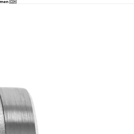
hmen 🇨🇭