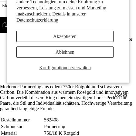
andere Technologien, um deine Erfahrung zu
Menge verringern
verbessern, Leistung zu messen und Marketing
Menge erhöhen
maßzuschneidern. Details in unserer
Datenschutzerklärung
In den Warenkorb legen
Akzeptieren
Geschenke
Weitere Bezahlmöglichkeiten
Made in Germany
Gefertigt aus recyceltem 750er Gold
Ablehnen
Individuell gravierbar
Ringprofil: aussen und innen leicht bombiert
Die Ringbreite beträgt 8.5 mm
Konfigurationen verwalten
Kostenlose Lieferung
Moderner Partnerring aus edlem 750er Rotgold und schwarzem
Carbon. Die Kombination aus warmem Roségold und innovativem
Looks
Carbon verleiht diesem Ring einen einzigartigen Look. Perfekt für
Paare, die Stil und Individualität schätzen. Hochwertige Verarbeitung
garantiert langlebige Freude.
Bestellnummer
562408
Schmuckart
Partnerring
Material
750/18 K Rotgold