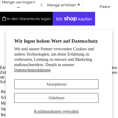
Menge verringern
Menge erhöhen
Paare
In den Warenkorb legen
Weitere Bezahlmöglichkeiten
Edles Silber mit Punzierung 925
Anlaufschutz durch Rhodiumbeschichtung
Wir legen hohen Wert auf Datenschutz
Mit funkelndem Zirkonia
Wir und unsere Partner verwenden Cookies und
Die Gesamtlänge ist 7.5 mm
andere Technologien, um deine Erfahrung zu
Kostenlose Lieferung
Kinder
verbessern, Leistung zu messen und Marketing
maßzuschneidern. Details in unserer
Elegante Damen Ohrstecker aus feinem Silber, verziert mit funkelnden
Datenschutzerklärung
Zirkonia-Steinen. Zeitloses Design und hochwertiges Material machen
sie zum perfekten Accessoire für jeden Anlass. Ein zeitloser
Schmuckklassiker, der stilvolle Akzente setzt.
Akzeptieren
Bestellnummer
223052
Schmuckart
Ohrstecker
Ablehnen
Material
Silber
Motive
Steine
Zirkonia
Konfigurationen verwalten
Beschichtung
rhodiniert