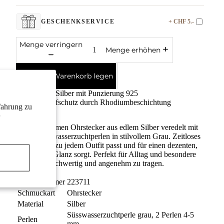
+ CHF 5.-
GESCHENKSERVICE
Menge verringern
Menge erhöhen
In den Warenkorb legen
Edles Silber mit Punzierung 925
Anlaufschutz durch Rhodiumbeschichtung
fahrung zu
Elegante Damen Ohrstecker aus edlem Silber veredelt mit
feinen Süsswasserzuchtperlen in stilvollem Grau. Zeitloses
Design, das zu jedem Outfit passt und für einen dezenten,
natürlichen Glanz sorgt. Perfekt für Alltag und besondere
Anlässe. Hochwertig und angenehm zu tragen.
Bestellnummer
223711
Schmuckart
Ohrstecker
Material
Silber
Süsswasserzuchtperle grau, 2 Perlen 4-5
Perlen
mm