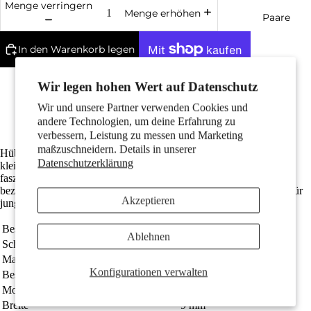
Menge verringern
Menge erhöhen
Paare
In den Warenkorb legen
Weitere Bezahlmöglichkeiten
Wir legen hohen Wert auf Datenschutz
Edles Silber mit Punzierung 925
Anlaufschutz durch Rhodiumbeschichtung
Wir und unsere Partner verwenden Cookies und
Die Gesamtlänge ist 6 mm
andere Technologien, um deine Erfahrung zu
verbessern, Leistung zu messen und Marketing
Kinder
maßzuschneidern. Details in unserer
Hübsche Ohrstecker aus glänzendem Silber, liebevoll gestaltet als
Datenschutzerklärung
kleine Delfine. Perfekt für Mädchen, die das Meer und seine
faszinierenden Bewohner lieben. Leicht, bequem und ein
bezaubernder Alltagsbegleiter für jeden Tag. Ein idealer Schmuck für
Akzeptieren
junge Tierfreunde!
Bestellnummer
112531
Ablehnen
Schmuckart
Ohrstecker
Material
Silber
Konfigurationen verwalten
Motive
Beschichtung
rhodiniert
Motiv
Delfin
Breite
9 mm