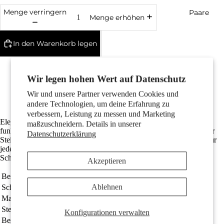
Menge verringern
Paare
Menge erhöhen
In den Warenkorb legen
Edles Silber mit Punzierung 925
Anlaufschutz durch Rhodiumbeschichtung
Wir legen hohen Wert auf Datenschutz
Mit funkelndem Zirkonia
Die Gesamtlänge ist 14 mm
Wir und unsere Partner verwenden Cookies und
Kostenlose Lieferung
andere Technologien, um deine Erfahrung zu
Kinder
verbessern, Leistung zu messen und Marketing
Elegante Damen Ohrstecker aus hochwertigem Silber, verziert mit
maßzuschneidern. Details in unserer
funkelnden Topas- und Zirkonia-Steinen. Die zarte Tropfenform der
Datenschutzerklärung
Steine sorgt für eine feminine und zeitlose Ausstrahlung – perfekt für
jeden Anlass, ob Alltag oder besonderer Event. Ein edles
Schmuckstück, das begeistert.
Akzeptieren
Bestellnummer
564195
Ablehnen
Schmuckart
Ohrstecker
Motive
Material
Silber
Steine
Topas blau, 20 Steine Zirkonia
Konfigurationen verwalten
Beschichtung
rhodiniert