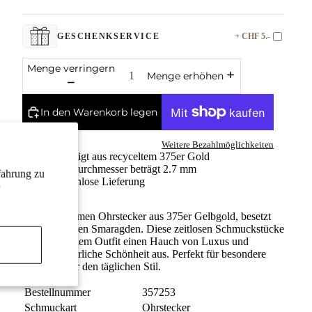
+ CHF 5.-
GESCHENKSERVICE
Menge verringern
Menge erhöhen
In den Warenkorb legen
Weitere Bezahlmöglichkeiten
Gefertigt aus recyceltem 375er Gold
Der Durchmesser beträgt 2.7 mm
fahrung zu
Kostenlose Lieferung
Elegante Damen Ohrstecker aus 375er Gelbgold, besetzt
mit funkelnden Smaragden. Diese zeitlosen Schmuckstücke
verleihen jedem Outfit einen Hauch von Luxus und
strahlen natürliche Schönheit aus. Perfekt für besondere
Anlässe oder den täglichen Stil.
Bestellnummer
357253
Schmuckart
Ohrstecker