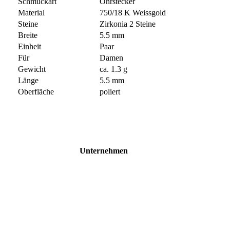
Schmuckart
Ohrstecker
Material
750/18 K Weissgold
Steine
Zirkonia 2 Steine
Breite
5.5 mm
Einheit
Paar
Für
Damen
Gewicht
ca. 1.3 g
Länge
5.5 mm
Oberfläche
poliert
Unternehmen