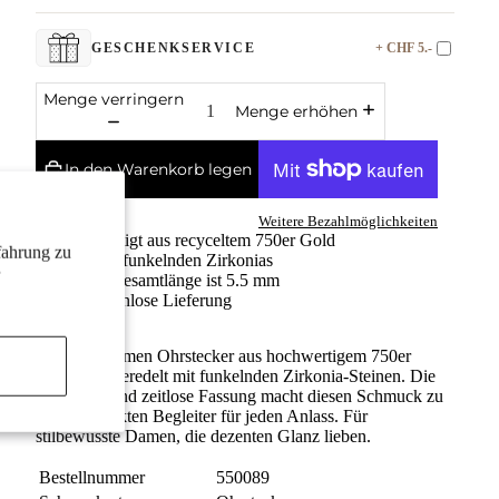
+ CHF 5.-
GESCHENKSERVICE
Menge verringern
Menge erhöhen
In den Warenkorb legen
Weitere Bezahlmöglichkeiten
Gefertigt aus recyceltem 750er Gold
fahrung zu
Mit 2 funkelnden Zirkonias
Die Gesamtlänge ist 5.5 mm
Kostenlose Lieferung
Elegante Damen Ohrstecker aus hochwertigem 750er
Weißgold, veredelt mit funkelnden Zirkonia-Steinen. Die
klassische und zeitlose Fassung macht diesen Schmuck zu
einem perfekten Begleiter für jeden Anlass. Für
stilbewusste Damen, die dezenten Glanz lieben.
Bestellnummer
550089