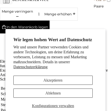
GESCHENKSERVICE
Paare
Menge verringern
Menge erhöhen
In den Warenkorb legen
Gefertigt aus recyceltem 750er Gold
Wir legen hohen Wert auf Datenschutz
Mit 20 strahlenden Diamanten in w-pi1 Qualität
Die Gesamtlänge ist 6 mm
Wir und unsere Partner verwenden Cookies und
Kostenlose Lieferung
Kinder
andere Technologien, um deine Erfahrung zu
verbessern, Leistung zu messen und Marketing
Elegante Damen Ohrstecker aus 750 Weißgold, verziert mit
maßzuschneidern. Details in unserer
funkelnden Diamanten und einer edlen Süßwasserzuchtperle.
Datenschutzerklärung
Exquisite Handwerkskunst trifft zeitlosen Stil – perfekt für besondere
Anlässe oder den klassischen Alltagslook. Ein Highlight für jede
Schmuckkollektion.
Akzeptieren
Bestellnummer
541413
Ablehnen
Schmuckart
Ohrstecker
Motive
Material
750/18 K Weissgold
Steine
Diamant 0.10 ct, 20 Steine, w-pi1
Konfigurationen verwalten
Perlen
Süsswasserzuchtperle weiss, 2 Perlen, 6 mm