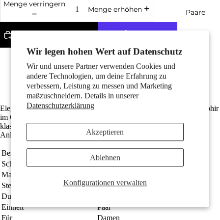
Menge verringern
Menge erhöhen
Paare
In den Warenkorb legen
Wir legen hohen Wert auf Datenschutz
Weitere Bezahlmöglichkeiten
Wir und unsere Partner verwenden Cookies und
Gefertigt aus recyceltem 750er Gold
Der Durchmesser beträgt 4.5 mm
andere Technologien, um deine Erfahrung zu
Kostenlose Lieferung
verbessern, Leistung zu messen und Marketing
maßzuschneidern. Details in unserer
Kinder
Datenschutzerklärung
Elegante Damen Ohrstecker aus 750er Gelbgold mit tiefblauem Saphir
im Cabochon-Schliff. Die zeitlosen Schmuckstücke vereinen
klassischen Stil und hochwertige Verarbeitung – perfekt für jeden
Akzeptieren
Anlass und ein edles Accessoire in Ihrer Schmuckkollektion.
Bestellnummer
570748
Ablehnen
Schmuckart
Ohrstecker
Material
750/18 K Gelbgold
Konfigurationen verwalten
Steine
Saphir 2 Steine
Motive
Durchmesser
4.5 mm
Einheit
Paar
Für
Damen