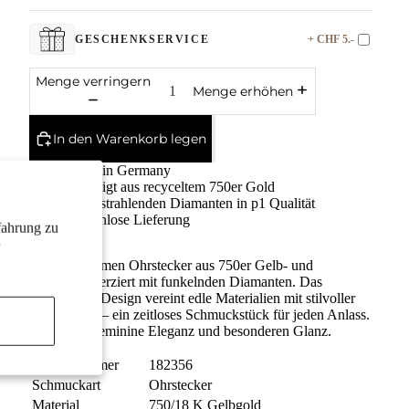
+ CHF 5.-
GESCHENKSERVICE
Menge verringern
Menge erhöhen
In den Warenkorb legen
Made in Germany
Gefertigt aus recyceltem 750er Gold
Mit 2 strahlenden Diamanten in p1 Qualität
Kostenlose Lieferung
fahrung zu
Elegante Damen Ohrstecker aus 750er Gelb- und
Weißgold, verziert mit funkelnden Diamanten. Das
zweifarbige Design vereint edle Materialien mit stilvoller
Leichtigkeit – ein zeitloses Schmuckstück für jeden Anlass.
Perfekt für feminine Eleganz und besonderen Glanz.
Bestellnummer
182356
Schmuckart
Ohrstecker
Material
750/18 K Gelbgold