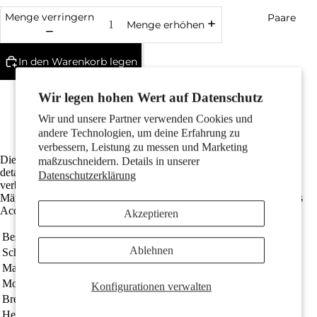
Menge verringern
Paare
Menge erhöhen
In den Warenkorb legen
Made in Germany
Wir legen hohen Wert auf Datenschutz
Gefertigt aus recyceltem 750er Gold
Die Gesamtlänge ist 8 mm
Wir und unsere Partner verwenden Cookies und
Kostenlose Lieferung
andere Technologien, um deine Erfahrung zu
verbessern, Leistung zu messen und Marketing
Kinder
Dieser Herren-Ohrstecker aus 750er Gelbgold präsentiert einen
maßzuschneidern. Details in unserer
detailverliebt gestalteten Traktor. Das einzigartige Schmuckstück
Datenschutzerklärung
verbindet robusten Charme mit edlem Design und ist perfekt für
Männer, die Persönlichkeit und Stil zeigen möchten. Ein besonderes
Accessoire für jeden Tag.
Akzeptieren
Bestellnummer
188181
Ablehnen
Schmuckart
Ohrstecker 1 Stk
Material
750/18 K Gelbgold
Motive
Motiv
Traktor
Konfigurationen verwalten
Breite
7 mm
Herkunft
Made in Germany