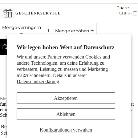
Paare
+ CHF 5.-
GESCHENKSERVICE
Menge verringern
Menge erhöhen
In den Warenkorb legen
Wir legen hohen Wert auf Datenschutz
Wir und unsere Partner verwenden Cookies und
Weitere Bezahlmöglichkeiten
andere Technologien, um deine Erfahrung zu
Kinder
Besonders pflegeleicht und hautverträglich
verbessern, Leistung zu messen und Marketing
Mit funkelndem Zirkonia
maßzuschneidern. Details in unserer
Die Länge ist von 42 bis 47 cm verstellbar
Datenschutzerklärung
Kostenlose Lieferung
Akzeptieren
Elegantes Damen-Collier aus hochwertigem Edelstahl, verziert mit
funkelnden Zirkonia-Steinen. Die mehrreihige schwarze Kordel setzt
einen modernen Kontrast zum strahlenden Anhänger und macht das
Ablehnen
Schmuckstück zum stilvollen Accessoire für jeden Anlass.
Motive
Bestellnummer
352822
Konfigurationen verwalten
Schmuckart
Collier