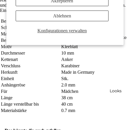
Akzeptieren
und ist das perfekte Accessoire für kleine und große Entdeckerinnen.
Ein liebevolles Geschenk mit symbolischer Bedeutung.
Ablehnen
Bestellnummer
544770
Schmuckart
Halskette mit Anhänger
Konfigurationen verwalten
Material
Silber
Geschenke
Beschichtung
rhodiniert
Motiv
Kleeblatt
Durchmesser
10 mm
Kettenart
Anker
Verschluss
Karabiner
Herkunft
Made in Germany
Einheit
Stk.
Anhängeröse
2.0 mm
Looks
Für
Mädchen
Länge
38 cm
Länge verstellbar bis
40 cm
Materialstärke
0.7 mm