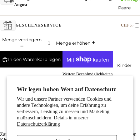
August
Paare
+ CHF 5.-
GESCHENKSERVICE
Menge verringern
Menge erhöhen
In den Warenkorb legen
Kinder
Weitere Bezahlmöglichkeiten
Made in Germany
Edles Silber mit Punzierung 925
Wir legen hohen Wert auf Datenschutz
Anlaufschutz durch Rhodiumbeschichtung
Mit robustem Karabinerverschluss
Wir und unsere Partner verwenden Cookies und
Die Länge ist von 38 bis 40 cm verstellbar
andere Technologien, um deine Erfahrung zu
Der Innendurchmesser der Öse beträgt 2.0 mm
verbessern, Leistung zu messen und Marketing
Der Durchmesser beträgt 10 mm
maßzuschneidern. Details in unserer
Kostenlose Lieferung
Motive
Datenschutzerklärung
Zauberhafte Mädchenkette aus hochwertigem Silber mit einem zarten
Kleeblatt-Anhänger. Das zeitlose Design bringt Glück in jeden Tag