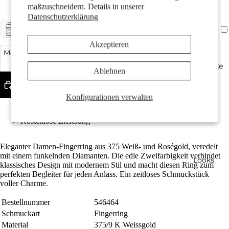
maßzuschneidern. Details in unserer
Datenschutzerklärung
+ CHF 5.-
GESCHENKSERVICE
Akzeptieren
Menge verringern
Menge erhöhen
Geschenke
Ablehnen
In den Warenkorb legen
Konfigurationen verwalten
Gefertigt aus recyceltem 375er Gold
Mit strahlendem Diamant in tw-si Qualität
Kostenlose Lieferung
Eleganter Damen-Fingerring aus 375 Weiß- und Roségold, veredelt
mit einem funkelnden Diamanten. Die edle Zweifarbigkeit verbindet
Looks
klassisches Design mit modernem Stil und macht diesen Ring zum
perfekten Begleiter für jeden Anlass. Ein zeitloses Schmuckstück
voller Charme.
Bestellnummer
546464
Schmuckart
Fingerring
Material
375/9 K Weissgold