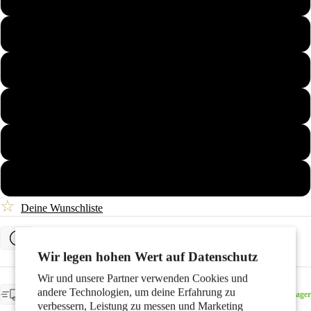
Paare
51
52
54
56
Kinder
58
☆
Deine Wunschliste
Bestimme deine Ringgröße
Wir legen hohen Wert auf Datenschutz
Motive
Wir und unsere Partner verwenden Cookies und
VORAUSSICHTLICHE LIEFERUNG
andere Technologien, um deine Erfahrung zu
Am Lager - voraussichtliche Lieferung: Donnerstag, 13.
Am Lager
August
verbessern, Leistung zu messen und Marketing