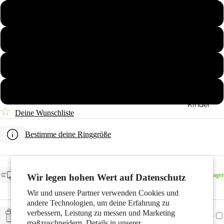
Paare
54
56
58
60
Kinder
☆
Deine Wunschliste
Bestimme deine Ringgröße
VORAUSSICHTLICHE LIEFERUNG
Am Lager - voraussichtliche Lieferung: Donnerstag, 13.
Am Lager
Wir legen hohen Wert auf Datenschutz
August
Wir und unsere Partner verwenden Cookies und
Motive
andere Technologien, um deine Erfahrung zu
verbessern, Leistung zu messen und Marketing
+ CHF 5.-
GESCHENKSERVICE
maßzuschneidern. Details in unserer