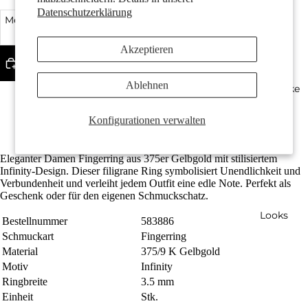
Datenschutzerklärung
Menge verringern
Menge erhöhen
Akzeptieren
In den Warenkorb legen
Ablehnen
Bestseller
Geschenke
Gefertigt aus recyceltem 375er Gold
Die Ringbreite beträgt 3.5 mm
Konfigurationen verwalten
Kostenlose Lieferung
Eleganter Damen Fingerring aus 375er Gelbgold mit stilisiertem
Infinity-Design. Dieser filigrane Ring symbolisiert Unendlichkeit und
Verbundenheit und verleiht jedem Outfit eine edle Note. Perfekt als
Geschenk oder für den eigenen Schmuckschatz.
Looks
Bestellnummer
583886
Schmuckart
Fingerring
Material
375/9 K Gelbgold
Motiv
Infinity
Ringbreite
3.5 mm
Einheit
Stk.