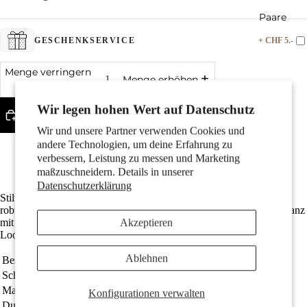
Paare
+ CHF 5.-
GESCHENKSERVICE
Menge verringern
Menge erhöhen
Wir legen hohen Wert auf Datenschutz
In den Warenkorb legen
Wir und unsere Partner verwenden Cookies und
Bestseller
Kinder
andere Technologien, um deine Erfahrung zu
Die Gesamtlänge ist 45 cm
verbessern, Leistung zu messen und Marketing
Der Durchmesser beträgt 3 mm
maßzuschneidern. Details in unserer
Datenschutzerklärung
Stilvolles Herren-Collier aus geflochtenem schwarzem Leder und
robustem Edelstahlverschluss. Das zeitlose Design kombiniert Eleganz
Akzeptieren
mit maskulinem Charme und passt perfekt zu legere sowie elegante
Looks. Ein unverzichtbares Accessoire für modebewusste Männer.
Ablehnen
Bestellnummer
581210
Motive
Schmuckart
Collier
Material
Leder
Konfigurationen verwalten
Durchmesser
3 mm