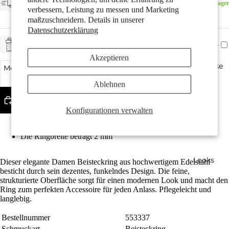
Am Lager - voraussichtliche Lieferung: Donnerstag, 13.
Am Lager
verbessern, Leistung zu messen und Marketing
August
maßzuschneidern. Details in unserer
Datenschutzerklärung
+ CHF 5.-
GESCHENKSERVICE
Akzeptieren
Geschenke
Menge verringern
Menge erhöhen
Ablehnen
In den Warenkorb legen
Konfigurationen verwalten
Bestseller
Besonders pflegeleicht und hautverträglich
Die Ringbreite beträgt 2 mm
Looks
Dieser elegante Damen Beisteckring aus hochwertigem Edelstahl
besticht durch sein dezentes, funkelndes Design. Die feine,
strukturierte Oberfläche sorgt für einen modernen Look und macht den
Ring zum perfekten Accessoire für jeden Anlass. Pflegeleicht und
langlebig.
Bestellnummer
553337
Schmuckart
Beisteckring