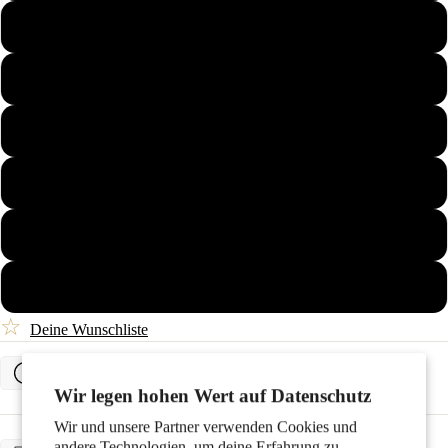
Paare
54
56
58
60
Kinder
62
64
☆
Deine Wunschliste
Bestimme deine Ringgröße
Motive
Wir legen hohen Wert auf Datenschutz
Wir und unsere Partner verwenden Cookies und
VORAUSSICHTLICHE LIEFERUNG
andere Technologien, um deine Erfahrung zu