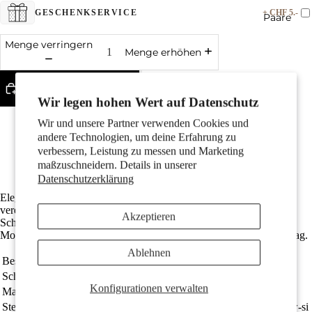
+ CHF 5.-
GESCHENKSERVICE
Paare
Menge verringern
Menge erhöhen
In den Warenkorb legen
Wir legen hohen Wert auf Datenschutz
Gefertigt aus recyceltem 750er Gold
Wir und unsere Partner verwenden Cookies und
Mit strahlendem Diamant in w-si Qualität
andere Technologien, um deine Erfahrung zu
Die Gesamtlänge ist 8 mm
Kinder
Der Innendurchmesser der Öse beträgt 2.5 mm
verbessern, Leistung zu messen und Marketing
Kostenlose Lieferung
maßzuschneidern. Details in unserer
Datenschutzerklärung
Eleganter Damen-Anhänger aus hochwertigem 750er Weißgold,
veredelt mit einem funkelnden Diamanten. Ein zeitloses
Akzeptieren
Schmuckstück, das jeden Look stilvoll ergänzt und für besondere
Momente Glanz verleiht. Perfekt für festliche Anlässe oder den Alltag.
Ablehnen
Bestellnummer
558301
Motive
Schmuckart
Anhänger
Konfigurationen verwalten
Material
750/18 K Weissgold
Steine
Diamant weiss, 0.10 ct, Brillantschliff, w-si