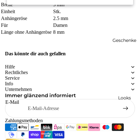
Breite
3 mm
Einheit
Stk.
Anhängeröse
2.5 mm
Für
Damen
Länge ohne Anhängeröse
8 mm
Geschenke
Das könnte dir auch gefallen
Hilfe
Rechtliches
Service
Info
Unternehmen
Immer glänzend informiert
Looks
E-Mail
Zahlungsmethoden