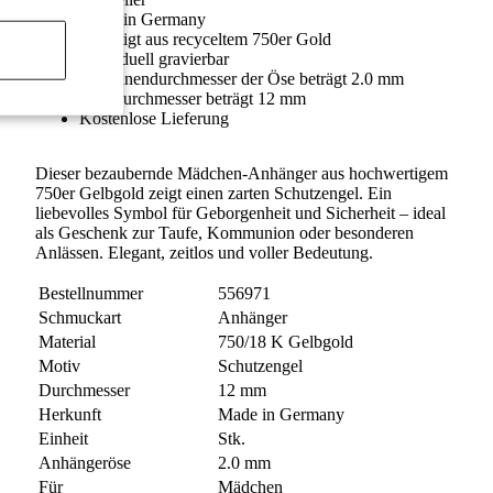
Made in Germany
Gefertigt aus recyceltem 750er Gold
Individuell gravierbar
Der Innendurchmesser der Öse beträgt 2.0 mm
Der Durchmesser beträgt 12 mm
Kostenlose Lieferung
Dieser bezaubernde Mädchen-Anhänger aus hochwertigem
750er Gelbgold zeigt einen zarten Schutzengel. Ein
liebevolles Symbol für Geborgenheit und Sicherheit – ideal
als Geschenk zur Taufe, Kommunion oder besonderen
Anlässen. Elegant, zeitlos und voller Bedeutung.
Bestellnummer
556971
Schmuckart
Anhänger
Material
750/18 K Gelbgold
Motiv
Schutzengel
Durchmesser
12 mm
Herkunft
Made in Germany
Einheit
Stk.
Anhängeröse
2.0 mm
Für
Mädchen