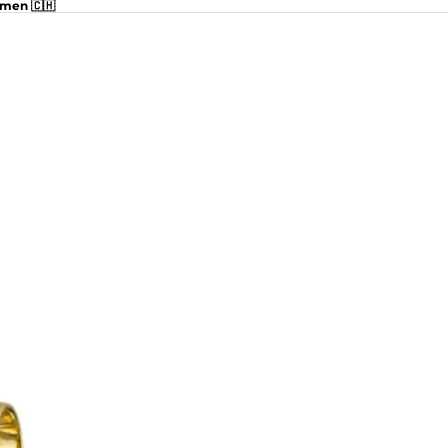
hmen 🇨🇭