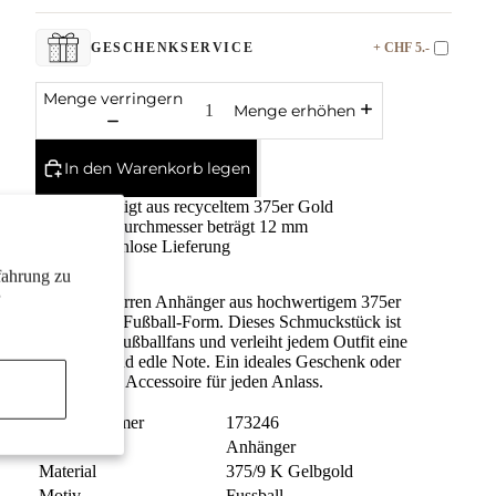
+ CHF 5.-
GESCHENKSERVICE
Menge verringern
Menge erhöhen
In den Warenkorb legen
Gefertigt aus recyceltem 375er Gold
Der Durchmesser beträgt 12 mm
Kostenlose Lieferung
fahrung zu
Stilvoller Herren Anhänger aus hochwertigem 375er
Gelbgold in Fußball-Form. Dieses Schmuckstück ist
perfekt für Fußballfans und verleiht jedem Outfit eine
sportliche und edle Note. Ein ideales Geschenk oder
persönliches Accessoire für jeden Anlass.
Bestellnummer
173246
Schmuckart
Anhänger
Material
375/9 K Gelbgold
Motiv
Fussball