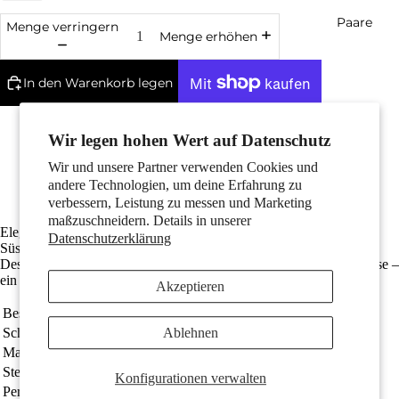
Paare
Menge verringern
Menge erhöhen
In den Warenkorb legen
Weitere Bezahlmöglichkeiten
Wir legen hohen Wert auf Datenschutz
Gefertigt aus recyceltem 375er Gold
Mit 4 strahlenden Diamanten in w-si Qualität
Wir und unsere Partner verwenden Cookies und
Die Gesamtlänge ist 34 mm
andere Technologien, um deine Erfahrung zu
Kinder
Kostenlose Lieferung
verbessern, Leistung zu messen und Marketing
maßzuschneidern. Details in unserer
Elegante Damen Ohrhänger aus 375er Gelbgold mit schimmernden
Datenschutzerklärung
Süsswasserzuchtperlen und funkelnden Diamanten. Das filigrane
Design verleiht jedem Outfit zeitlose Eleganz und stilvolle Raffinesse –
ein perfektes Accessoire für besondere Anlässe oder den Alltag.
Akzeptieren
Bestellnummer
357495
Ablehnen
Schmuckart
Ohrhänger
Motive
Material
375/9 K Gelbgold
Steine
Diamant 0.016 ct, 4 Steine, w-si
Konfigurationen verwalten
Perlen
Süsswasserzuchtperle weiss, 2 Perlen, 7 mm